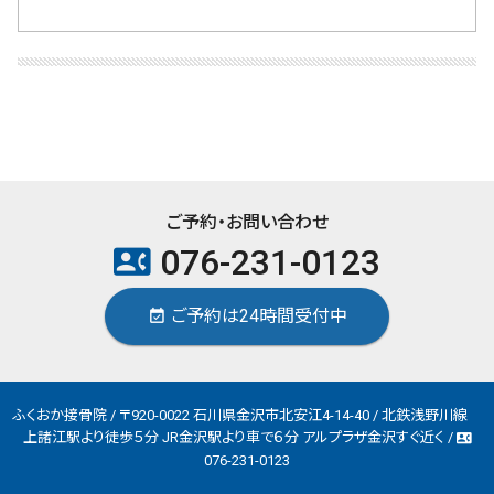
ご予約・お問い合わせ
076-231-0123
contact_phone
ご予約は24時間受付中
event_available
ふくおか接骨院 / 〒920-0022 石川県金沢市北安江4-14-40 / 北鉄浅野川線
上諸江駅より徒歩５分 JR金沢駅より車で６分 アルプラザ金沢すぐ近く /
contact_phone
076-231-0123