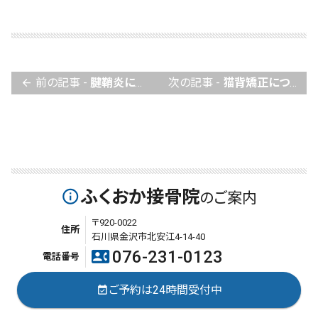
前の記事 -
腱鞘炎について
次の記事 -
猫背矯正について
arrow_back
ふくおか接骨院
info_outline
のご案内
〒920-0022
住所
石川県金沢市北安江4-14-40
076-231-0123
contact_phone
電話番号
ご予約は24時間受付中
event_available